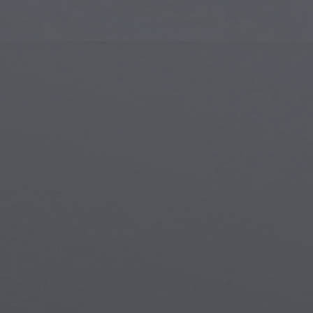
Sztuka Islamska
Mag
Sztuka Nowoczesna
Mag
Sztuka Muzyczna
Mag
Indiańska Sztuka
Sce
Sztuka Renesansu
Świ
Witraże
Pod
Sztuka Uliczna