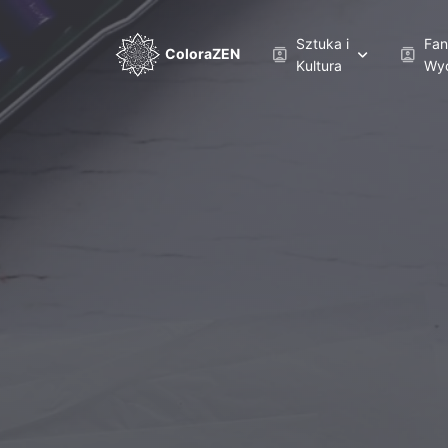
Sztuka i
Fan
ColoraZEN
contacts
contacts
Kultura
Wyo
Starożytne Cywilizacje
Alic
Secesja
Nieb
Secesja
Kry
Sztuka Azjatycka
Smok
Sztuka Barokowa
Świ
Sztuka Celtycka
Zac
Słynne Obrazy
Bajk
Sztuka ludowa
Map
Architektura gotycka
Fan