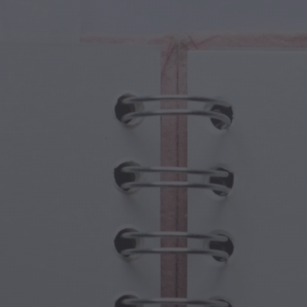
iczne Stworzenia
Dzień Babci i Dziadka
iczne Portale
Halloweenowe Nawiedzone Miejsca
iczne Symbole
Dzień Matki
ny Mitologiczne
Uroczystości Noworoczne
at Steampunka
Sport i Igrzyska Olimpijskie
wodna Fantazja
Święta Wiosny
Dzień Świętego Patryka
Festiwale Letnie
Święto Dziękczynienia
Walentynkowy Romans
Święta Zimowe