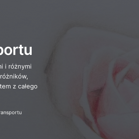
portu
i i różnymi
dróżników,
rtem z całego
ransportu