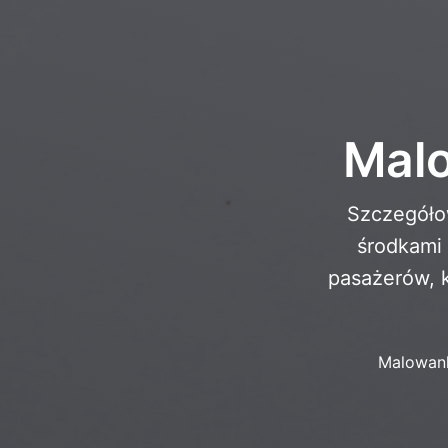
Malo
Szczegółow
środkami 
pasażerów, k
Malowan