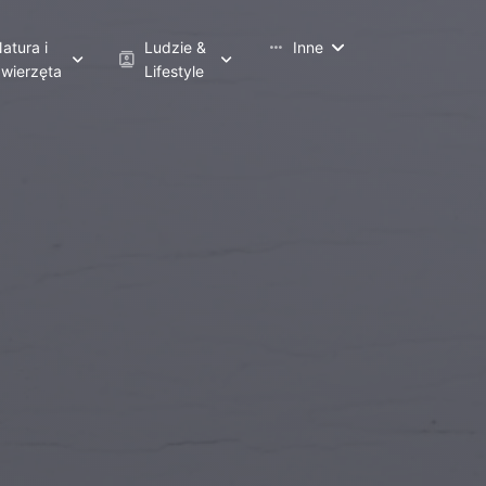
more_horiz
atura i
Ludzie &
Inne
contacts
wierzęta
Lifestyle
Podróże i Architektura
wierzęta i Dzika Przyroda
Różnorodność Kulturowa
Zen i Relaks
atura
Codzienne Czynności
Moda i Styl
Imiona
Przyjaciele i Rodzina
Środki Transportu
Portrety i Uroda
Zawody i Kariery
Sport i Fitness