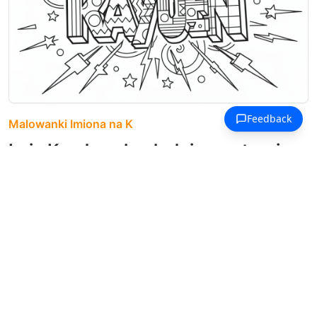
Malowanki Imiona na K
Imię Kayden eksploduje na stronie w
pogrubionych literach 3D
wypełnionych unikalnymi wzorami
geometrycznymi.