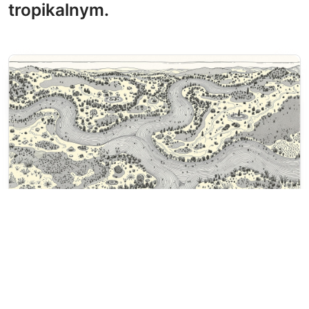
tropikalnym.
Malowanki Wodospady i Rzeki
Wijąca się rzeka przecina
pagórkowate wzgórza z drzewami i