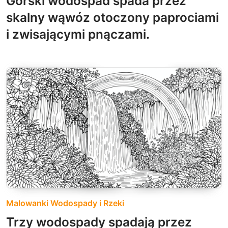
Górski wodospad spada przez
skalny wąwóz otoczony paprociami
i zwisającymi pnączami.
Malowanki Wodospady i Rzeki
Trzy wodospady spadają przez