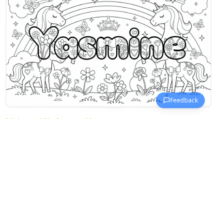
Malowanki Imiona na Y
Imię Yasmine otoczone
jednorożcami, motylami i tęczą w
magicznym ogrodzie.