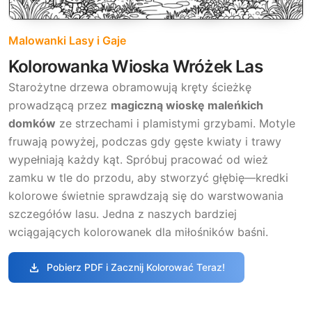
Malowanki Lasy i Gaje
Kolorowanka Wioska Wróżek Las
Starożytne drzewa obramowują kręty ścieżkę
prowadzącą przez
magiczną wioskę maleńkich
domków
ze strzechami i plamistymi grzybami. Motyle
fruwają powyżej, podczas gdy gęste kwiaty i trawy
wypełniają każdy kąt. Spróbuj pracować od wież
zamku w tle do przodu, aby stworzyć głębię—kredki
kolorowe świetnie sprawdzają się do warstwowania
szczegółów lasu. Jedna z naszych bardziej
wciągających kolorowanek dla miłośników baśni.
download
Pobierz PDF i Zacznij Kolorować Teraz!