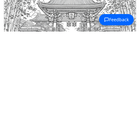
Malowanki Świątynie Japońskie
Wielka brama świątynna otwiera się
na kamienną ścieżkę otoczoną
tradycyjnymi japońskimi
budynkami.