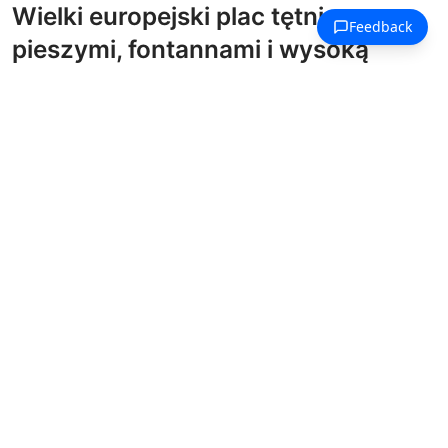
Wielki europejski plac tętniący
pieszymi, fontannami i wysoką
dzwonnicą.
Malowanki Współczesne Pejzaże Miejskie