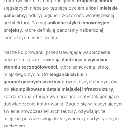
kolorowankom. Od imponujących
drapaczy chmur
sięgających nieba po tętniące życiem
ulice i miejskie
panoramy
, odkryj piękno i złożoność współczesnej
architektury. Poznaj
unikalne style i innowacyjne
projekty
, które definiują panoramy najbardziej
ikonicznych miast świata.
Nasze kolorowanki przedstawiające współczesne
pejzaże miejskie zawierają
ilustracje o wysokim
stopniu szczegółowości
, które uchwycają istotę
miejskiego życia. Od
eleganckich linii i
geometrycznych wzorów
nowoczesnych budynków
po
skomplikowane detale miejskiej infrastruktury
,
każda strona oferuje wymagające i satysfakcjonujące
doświadczenie kolorowania. Zagub się w fascynującym
świecie nowoczesnej architektury, ożywiając te
miejskie pejzaże swoją kreatywnością i artystycznym
zacięciem.