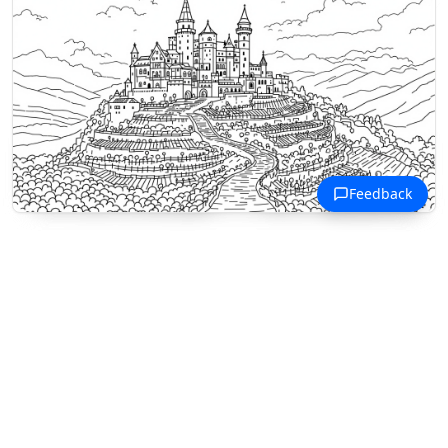
Malowanki Zamki Europejskie
Średniowieczny zamek wieńczy
wzgórze nad tarasowymi winnicami
i krętą górską drogą.