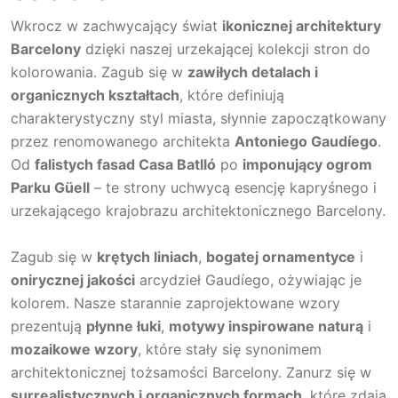
Wkrocz w zachwycający świat
ikonicznej architektury
Barcelony
dzięki naszej urzekającej kolekcji stron do
kolorowania. Zagub się w
zawiłych detalach i
organicznych kształtach
, które definiują
charakterystyczny styl miasta, słynnie zapoczątkowany
przez renomowanego architekta
Antoniego Gaudíego
.
Od
falistych fasad Casa Batlló
po
imponujący ogrom
Parku Güell
– te strony uchwycą esencję kapryśnego i
urzekającego krajobrazu architektonicznego Barcelony.
Zagub się w
krętych liniach
,
bogatej ornamentyce
i
onirycznej jakości
arcydzieł Gaudíego, ożywiając je
kolorem. Nasze starannie zaprojektowane wzory
prezentują
płynne łuki
,
motywy inspirowane naturą
i
mozaikowe wzory
, które stały się synonimem
architektonicznej tożsamości Barcelony. Zanurz się w
surrealistycznych i organicznych formach
, które zdają