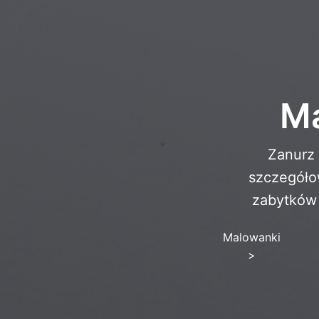
Ma
Zanurz 
szczegóło
zabytków 
Malowanki
>