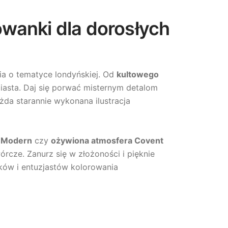
wanki dla dorosłych
nia o tematyce londyńskiej. Od
kultowego
 miasta. Daj się porwać misternym detalom
ażda starannie wykonana ilustracja
e Modern
czy
ożywiona atmosfera Covent
rcze. Zanurz się w złożoności i pięknie
aków i entuzjastów kolorowania