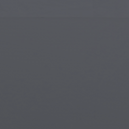
Sztuka Islamska
Mag
Sztuka Nowoczesna
Mag
Sztuka Muzyczna
Mag
Indiańska Sztuka
Sce
Sztuka Renesansu
Świ
Witraże
Pod
Sztuka Uliczna