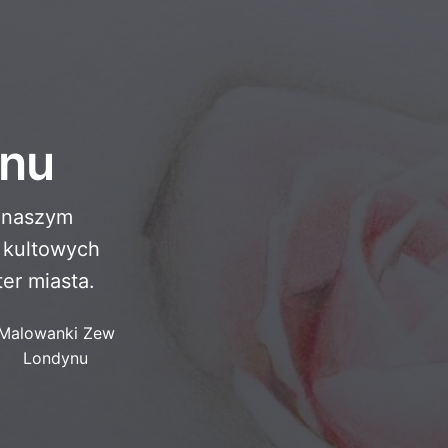
ynu
i naszym
 kultowych
er miasta.
Malowanki Zew
Londynu