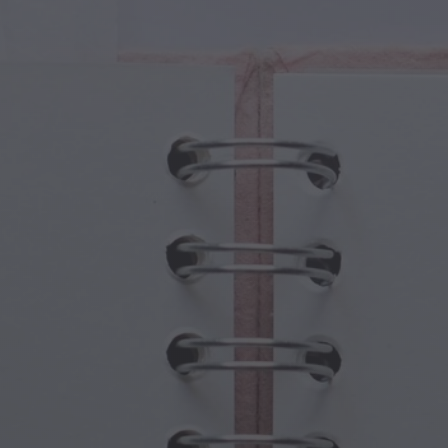
iczne Stworzenia
Dzień Babci i Dziadka
iczne Portale
Halloweenowe Nawiedzone Miejsca
iczne Symbole
Dzień Matki
ny Mitologiczne
Uroczystości Noworoczne
at Steampunka
Sport i Igrzyska Olimpijskie
wodna Fantazja
Święta Wiosny
Dzień Świętego Patryka
Festiwale Letnie
Święto Dziękczynienia
Walentynkowy Romans
Święta Zimowe