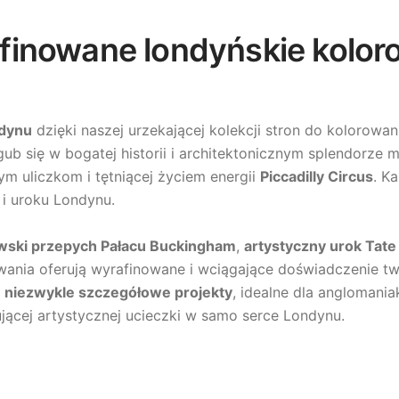
inowane londyńskie koloro
ndynu
dzięki naszej urzekającej kolekcji stron do kolorowa
gub się w bogatej historii i architektonicznym splendorze
m uliczkom i tętniącej życiem energii
Piccadilly Circus
. K
i uroku Londynu.
wski przepych Pałacu Buckingham
,
artystyczny urok Tat
wania oferują wyrafinowane i wciągające doświadczenie twó
e
niezwykle szczegółowe projekty
, idealne dla anglomani
jącej artystycznej ucieczki w samo serce Londynu.