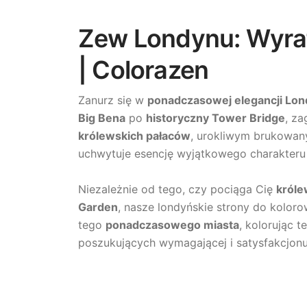
Zew Londynu: Wyraf
| Colorazen
Zanurz się w
ponadczasowej elegancji Lo
Big Bena
po
historyczny Tower Bridge
, za
królewskich pałaców
, urokliwym brukowany
uchwytuje esencję wyjątkowego charakteru 
Niezależnie od tego, czy pociąga Cię
króle
Garden
, nasze londyńskie strony do koloro
tego
ponadczasowego miasta
, kolorując t
poszukujących wymagającej i satysfakcjonu