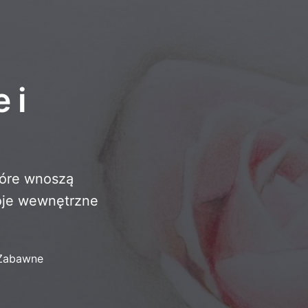
 i
tóre wnoszą
woje wewnętrzne
 Zabawne