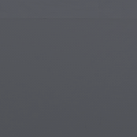
Sztuka Islamska
Mag
Sztuka Nowoczesna
Mag
Sztuka Muzyczna
Mag
Indiańska Sztuka
Sce
Sztuka Renesansu
Świ
Witraże
Pod
Sztuka Uliczna