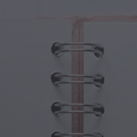
iczne Stworzenia
Dzień Babci i Dziadka
iczne Portale
Halloweenowe Nawiedzone Miejsca
iczne Symbole
Dzień Matki
ny Mitologiczne
Uroczystości Noworoczne
at Steampunka
Sport i Igrzyska Olimpijskie
wodna Fantazja
Święta Wiosny
Dzień Świętego Patryka
Festiwale Letnie
Święto Dziękczynienia
Walentynkowy Romans
Święta Zimowe