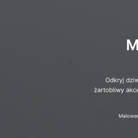
M
Odkryj dzi
żartobliwy akc
Malowan