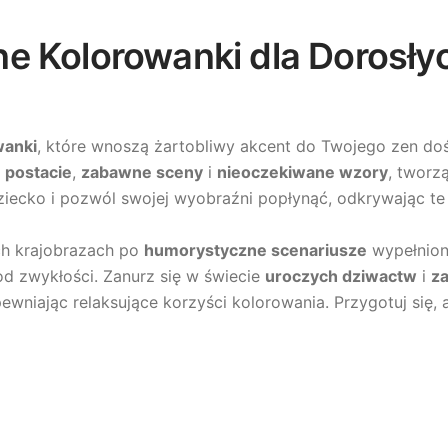
 Kolorowanki dla Dorosłych
wanki
, które wnoszą żartobliwy akcent do Twojego zen do
 postacie
,
zabawne sceny
i
nieoczekiwane wzory
, tworz
iecko i pozwól swojej wyobraźni popłynąć, odkrywając te 
ch krajobrazach po
humorystyczne scenariusze
wypełnion
od zwykłości. Zanurz się w świecie
uroczych dziwactw
i
z
ewniając relaksujące korzyści kolorowania. Przygotuj się,