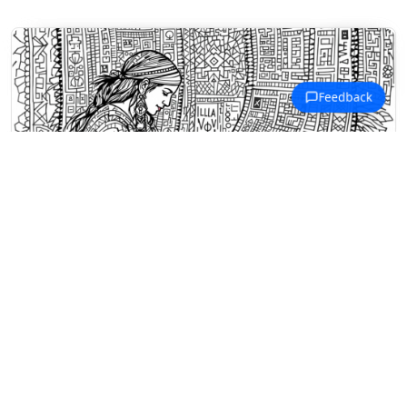
Coloriages Art Amérindien
Une femme amérindienne tisse une
couverture à motifs entourée de
designs géométriques.