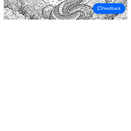
Coloriages Nouvel An Chinois
Une page à colorier détaillée d'un
Serpent de Bois émergeant des
nuages décoratifs parmi des
symboles porte-bonheur chinois.