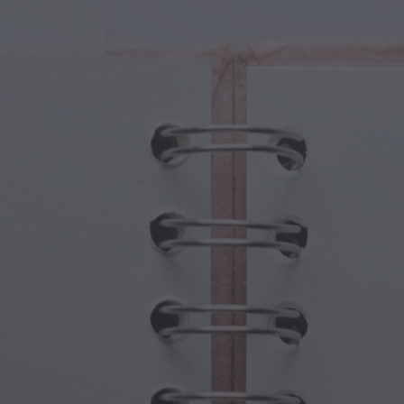
tures Magiques
Fête des Grands-Parents
ails Magiques
Hantises d'Halloween
oles Magiques
Fête des Mères
es Mythologiques
Festivités du Nouvel An
de Steampunk
Sports et Jeux Olympiques
aisie Sous-Marine
Célébrations du Printemps
Jour de la Saint-Patrick
Festivals d'été
Action de grâce
Romance de la Saint-Valentin
Fêtes d'Hiver