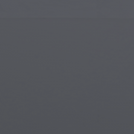
Art Islamique
Créa
Art Moderne
Port
Art Musical
Symb
Art Amérindien
Scèn
Art de la Renaissance
Mon
Vitraux
Fant
Art de Rue