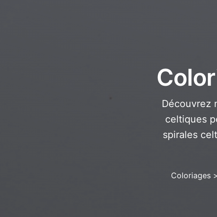
Color
Découvrez n
celtiques p
spirales cel
Coloriages