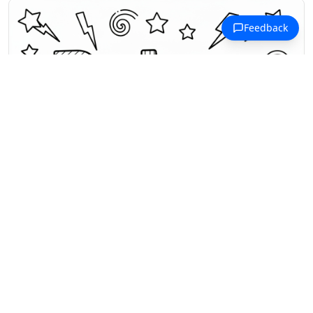
Coloriages Prénoms en R
Des lettres 3D audacieuses épellent
"Ruben" avec étoiles, éclairs et
motifs géométriques.