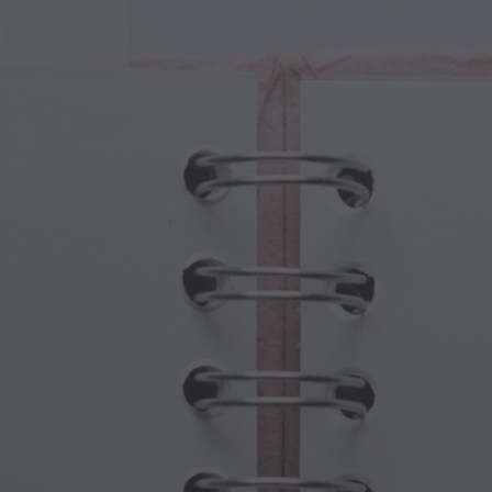
tures Magiques
Fête des Grands-Parents
ails Magiques
Hantises d'Halloween
oles Magiques
Fête des Mères
es Mythologiques
Festivités du Nouvel An
de Steampunk
Sports et Jeux Olympiques
aisie Sous-Marine
Célébrations du Printemps
Jour de la Saint-Patrick
Festivals d'été
Action de grâce
Romance de la Saint-Valentin
Fêtes d'Hiver