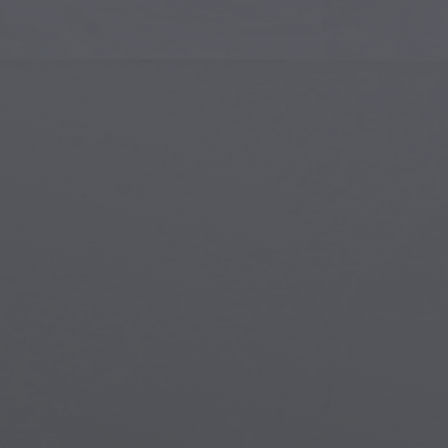
Art Islamique
Créa
Art Moderne
Port
Art Musical
Symb
Art Amérindien
Scèn
Art de la Renaissance
Mon
Vitraux
Fant
Art de Rue