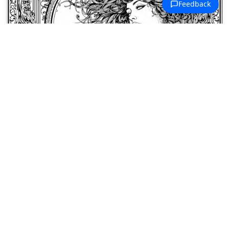
Coloriages Art Nouveau
Une femme Art Nouveau de profil
regarde depuis un croissant de lune,
entourée de nœuds celtiques et de
volutes florales.