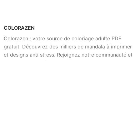
COLORAZEN
Colorazen : votre source de coloriage adulte PDF
gratuit. Découvrez des milliers de mandala à imprimer
et designs anti stress. Rejoignez notre communauté et
explorez les bienfaits relaxants du coloriage gratuit.
Tendance
Coloriages
Coloriages Safari Africain
Coloriages Art & Culture
Coloriages Cascades et
Coloriages Fantaisie &
Rivières
Imagination
Coloriages Récolte
Coloriages Fêtes &