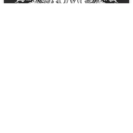
Coloriages Romance de la Saint-Valentin
Le mot 'LOVE' s'entrelace dans des
volutes victoriennes et des motifs
botaniques formant un cœur
symétrique.