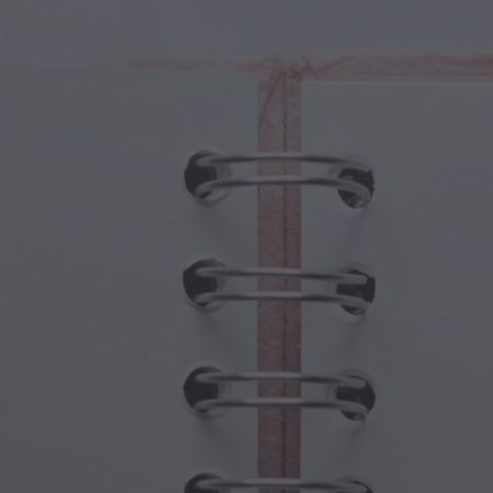
tures Magiques
Fête des Grands-Parents
ails Magiques
Hantises d'Halloween
oles Magiques
Fête des Mères
es Mythologiques
Festivités du Nouvel An
de Steampunk
Sports et Jeux Olympiques
aisie Sous-Marine
Célébrations du Printemps
Jour de la Saint-Patrick
Festivals d'été
Action de grâce
Romance de la Saint-Valentin
Fêtes d'Hiver