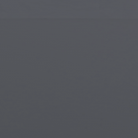
Art Islamique
Créa
Art Moderne
Port
Art Musical
Symb
Art Amérindien
Scèn
Art de la Renaissance
Mon
Vitraux
Fant
Art de Rue