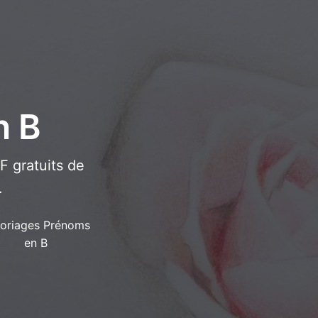
n B
 gratuits de
.
oriages Prénoms
en B