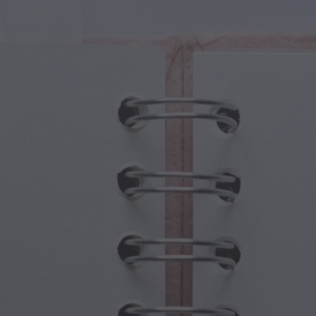
tures Magiques
Fête des Grands-Parents
ails Magiques
Hantises d'Halloween
oles Magiques
Fête des Mères
es Mythologiques
Festivités du Nouvel An
de Steampunk
Sports et Jeux Olympiques
aisie Sous-Marine
Célébrations du Printemps
Jour de la Saint-Patrick
Festivals d'été
Action de grâce
Romance de la Saint-Valentin
Fêtes d'Hiver