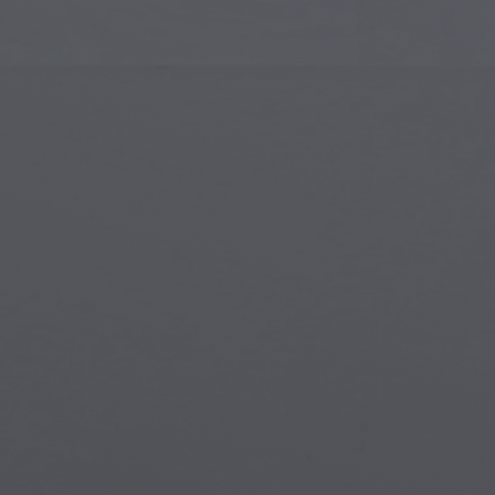
Art Islamique
Créa
Art Moderne
Port
Art Musical
Symb
Art Amérindien
Scèn
Art de la Renaissance
Mon
Vitraux
Fant
Art de Rue