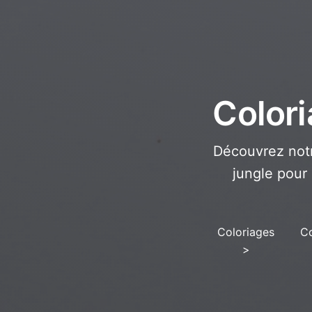
Colori
Découvrez notr
jungle pour 
Coloriages
Co
>