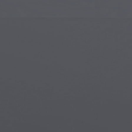
Art Islamique
Créa
Art Moderne
Port
Art Musical
Symb
Art Amérindien
Scèn
Art de la Renaissance
Mon
Vitraux
Fant
Art de Rue