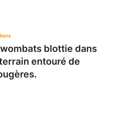
liens
 wombats blottie dans
uterrain entouré de
fougères.