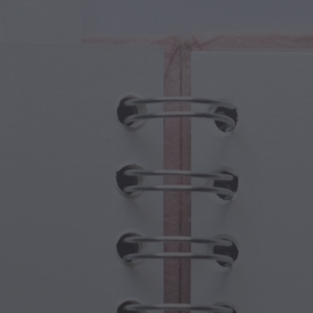
tures Magiques
Fête des Grands-Parents
ails Magiques
Hantises d'Halloween
oles Magiques
Fête des Mères
es Mythologiques
Festivités du Nouvel An
de Steampunk
Sports et Jeux Olympiques
aisie Sous-Marine
Célébrations du Printemps
Jour de la Saint-Patrick
Festivals d'été
Action de grâce
Romance de la Saint-Valentin
Fêtes d'Hiver