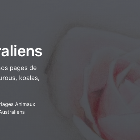
aliens
nos pages de
rous, koalas,
riages Animaux
Australiens