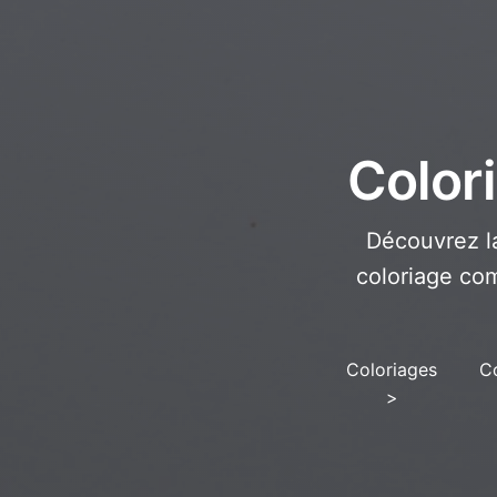
Color
Découvrez l
coloriage co
Coloriages
Co
>