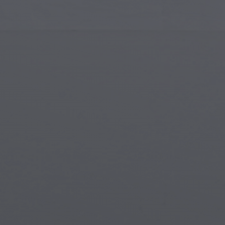
Art Islamique
Créa
Art Moderne
Port
Art Musical
Symb
Art Amérindien
Scèn
Art de la Renaissance
Mon
Vitraux
Fant
Art de Rue