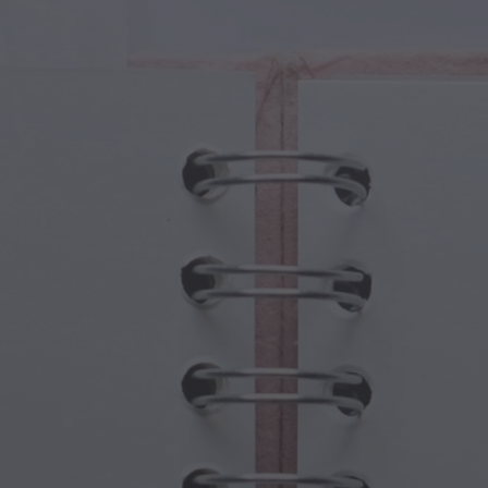
tures Magiques
Fête des Grands-Parents
ails Magiques
Hantises d'Halloween
oles Magiques
Fête des Mères
es Mythologiques
Festivités du Nouvel An
de Steampunk
Sports et Jeux Olympiques
aisie Sous-Marine
Célébrations du Printemps
Jour de la Saint-Patrick
Festivals d'été
Action de grâce
Romance de la Saint-Valentin
Fêtes d'Hiver