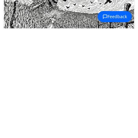
Coloriages Hantises d'Halloween
Une silhouette tordue émerge d'un
champ de maïs éclairé par la lune
avec une hache.