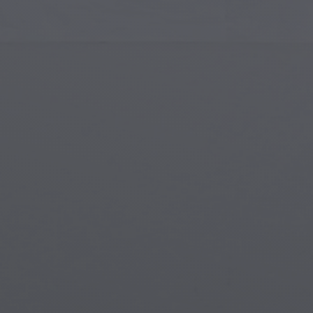
Art Islamique
Créa
Art Moderne
Port
Art Musical
Symb
Art Amérindien
Scèn
Art de la Renaissance
Mon
Vitraux
Fant
Art de Rue