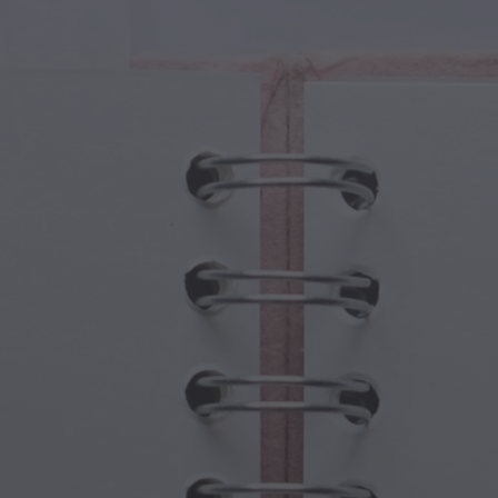
tures Magiques
Fête des Grands-Parents
ails Magiques
Hantises d'Halloween
oles Magiques
Fête des Mères
es Mythologiques
Festivités du Nouvel An
de Steampunk
Sports et Jeux Olympiques
aisie Sous-Marine
Célébrations du Printemps
Jour de la Saint-Patrick
Festivals d'été
Action de grâce
Romance de la Saint-Valentin
Fêtes d'Hiver