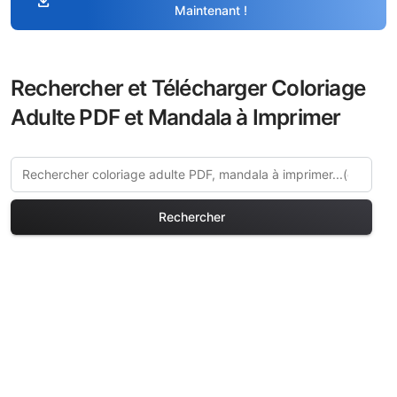
download
Maintenant !
Rechercher et Télécharger Coloriage
Adulte PDF et Mandala à Imprimer
Rechercher
Découvrez plus de
coloriages Études