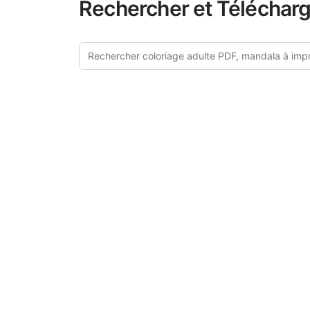
Rechercher et Télécharg
Découvre
Explorez notre 
design de cet
garantissant de
élaborées ont ét