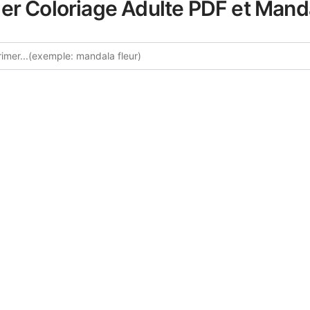
er Coloriage Adulte PDF et Mand
z plus de coloriages Paysages 
collection soignée de coloriages Paysages Tropicaux pour
te catégorie offre des détails complexes et des motifs soph
s heures de relaxation créative et d'expression artistique. C
é minutieusement sélectionnées pour enrichir votre expérie