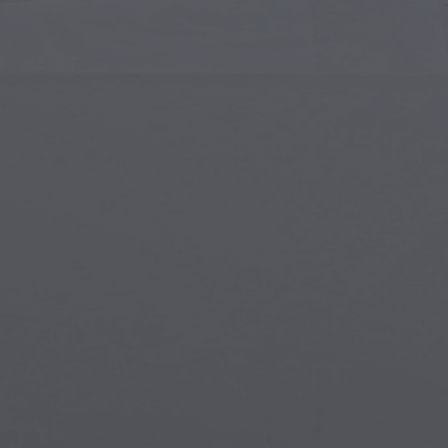
Art Islamique
Créa
Art Moderne
Port
Art Musical
Symb
Art Amérindien
Scèn
Art de la Renaissance
Mon
Vitraux
Fant
Art de Rue