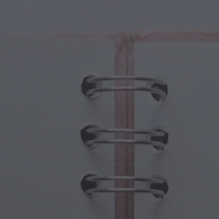
tures Magiques
Fête des Grands-Parents
ails Magiques
Hantises d'Halloween
oles Magiques
Fête des Mères
es Mythologiques
Festivités du Nouvel An
de Steampunk
Sports et Jeux Olympiques
aisie Sous-Marine
Célébrations du Printemps
Jour de la Saint-Patrick
Festivals d'été
Action de grâce
Romance de la Saint-Valentin
Fêtes d'Hiver