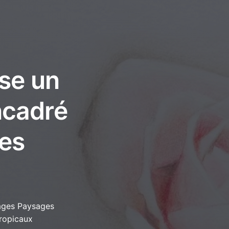
rse un
encadré
ges
ages Paysages
ropicaux