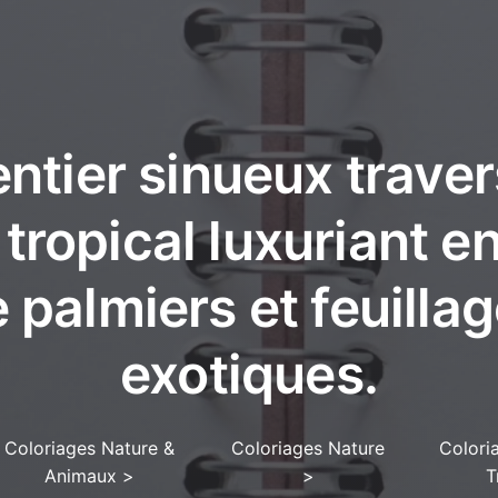
ntier sinueux trave
 tropical luxuriant 
 palmiers et feuilla
exotiques.
Coloriages Nature &
Coloriages Nature
Colori
Animaux
>
>
T