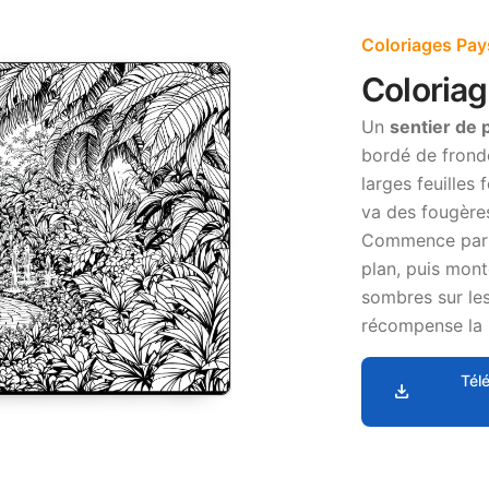
Coloriages Pay
Coloriag
Un
sentier de 
bordé de fronde
larges feuilles
va des fougères
Commence par de
plan, puis mon
sombres sur les
récompense la p
Tél
download