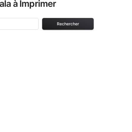
ala à Imprimer
Rechercher
Tropicaux
 adultes. Chaque
istiqués, vous
es illustrations
nce de coloriage.