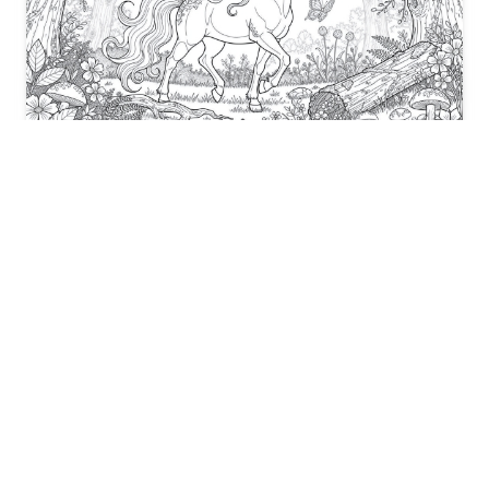
Fantezi ve Hayal Gücü
Fantezi ve hayal gücü boyama sayfalarımızla büyülü
bir dünyaya adım atın. Mistik ejderhalar ve
unicornlardan...
Fantezi ve Hayal Gücü