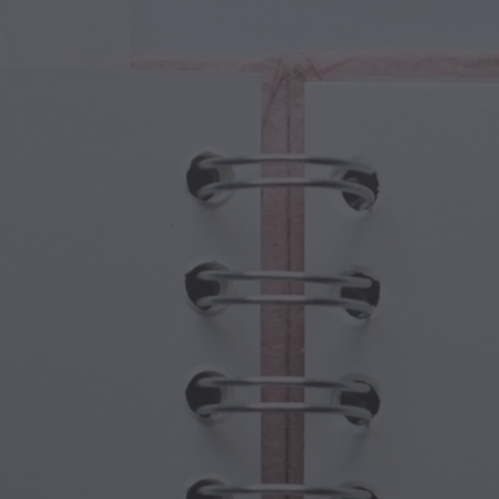
Fantezi
Babalar Günü
 Yaratıklar
Büyükanne ve Büyükbaba Günü
 Portallar
Cadılar Bayramı Hayaletleri
ü Semboller
Anneler Günü
jik Sahneler
Yeni Yıl Kutlamaları
punk Dünyası
Sporlar ve Olimpiyatlar
ı Fantezisi
Bahar Kutlamaları
Aziz Patrick Günü
Yaz Festivalleri
Şükran Günü
Sevgililer Günü Romantizmi
Kış Tatilleri