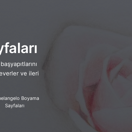
faları
başyapıtlarını
verler ve ileri
helangelo Boyama
Sayfaları