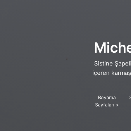
Miche
Sistine Şapel
içeren karmaşı
Boyama
Sayfaları
>