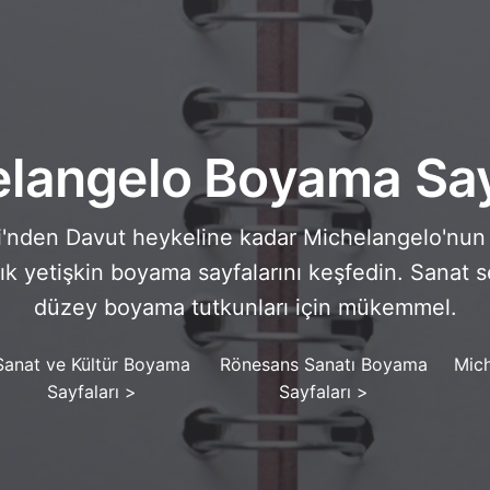
langelo Boyama Say
i'nden Davut heykeline kadar Michelangelo'nun 
k yetişkin boyama sayfalarını keşfedin. Sanat se
düzey boyama tutkunları için mükemmel.
Sanat ve Kültür Boyama
Rönesans Sanatı Boyama
Mic
Sayfaları
>
Sayfaları
>