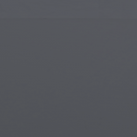
Gotik Mimari
Gotik 
İslam Sanatı
Büyülü
Modern Sanat
Büyülü
Müzikal Sanat
Büyül
Yerli Amerikan Sanatı
Mitolo
Rönesans Sanatı
Steam
Vitray
Su Alt
Sokak Sanatı