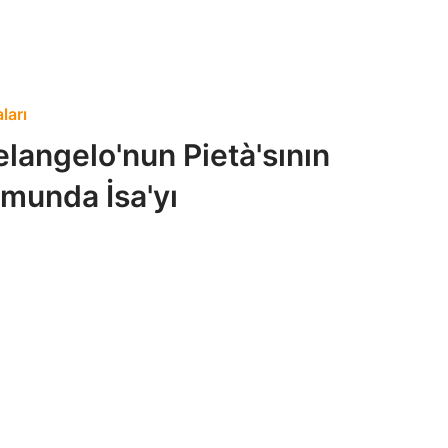
ları
angelo'nun Pietà'sının
munda İsa'yı