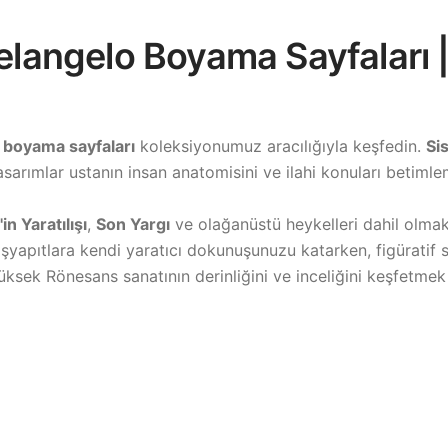
chelangelo Boyama Sayfaları
 boyama sayfaları
koleksiyonumuz aracılığıyla keşfedin.
Si
sarımlar ustanın insan anatomisini ve ilahi konuları betiml
n Yaratılışı
,
Son Yargı
ve olağanüstü heykelleri dahil olma
aşyapıtlara kendi yaratıcı dokunuşunuzu katarken, figüratif s
üksek Rönesans sanatının derinliğini ve inceliğini keşfetmek