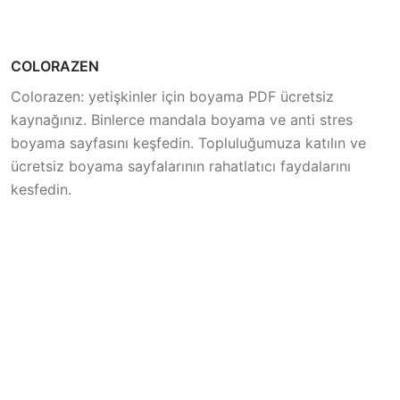
COLORAZEN
Colorazen: yetişkinler için boyama PDF ücretsiz
kaynağınız. Binlerce mandala boyama ve anti stres
boyama sayfasını keşfedin. Topluluğumuza katılın ve
ücretsiz boyama sayfalarının rahatlatıcı faydalarını
keşfedin.
Trend
Boyama Sayfaları
Afrika Safarisi Boyama
Sanat ve Kültür Boyama
Sayfaları
Sayfaları
Sonbahar Hasadı Boyama
Fantezi ve Hayal Gücü
Sayfaları
Boyama Sayfaları