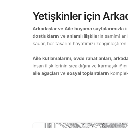
Yetişkinler için Ark
Arkadaşlar ve Aile boyama sayfalarımızla
in
dostlukların
ve
anlamlı ilişkilerin
samimi anla
kadar, her tasarım hayatımızı zenginleştiren 
Aile kutlamalarını
,
evde rahat anları
,
arkadaş
insan ilişkilerinin sıcaklığını ve karmaşıkl
aile ağaçları
ve
sosyal toplantıların
kompleks 