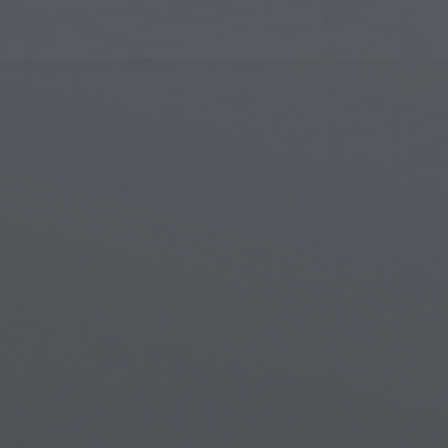
Gotik Mimari
Gotik 
İslam Sanatı
Büyülü
Modern Sanat
Büyülü
Müzikal Sanat
Büyül
Yerli Amerikan Sanatı
Mitolo
Rönesans Sanatı
Steam
Vitray
Su Alt
Sokak Sanatı