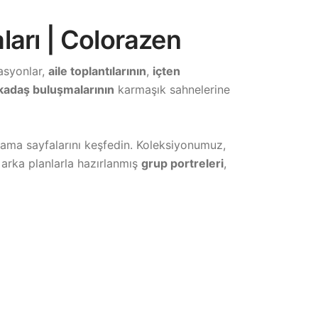
ları | Colorazen
rasyonlar,
aile toplantılarının
,
içten
kadaş buluşmalarının
karmaşık sahnelerine
yama sayfalarını keşfedin. Koleksiyonumuz,
 arka planlarla hazırlanmış
grup portreleri
,