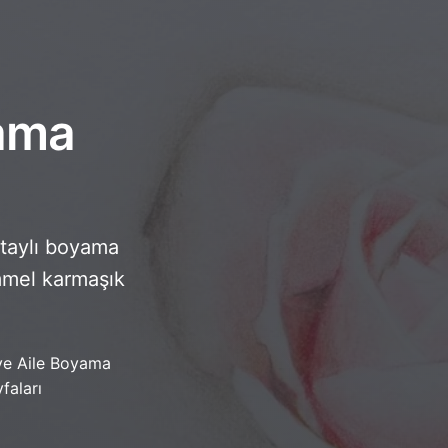
yama
detaylı boyama
emmel karmaşık
ve Aile Boyama
faları