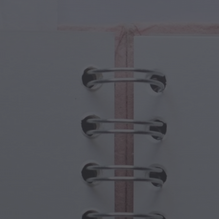
Fantezi
Babalar Günü
 Yaratıklar
Büyükanne ve Büyükbaba Günü
 Portallar
Cadılar Bayramı Hayaletleri
ü Semboller
Anneler Günü
jik Sahneler
Yeni Yıl Kutlamaları
punk Dünyası
Sporlar ve Olimpiyatlar
ı Fantezisi
Bahar Kutlamaları
Aziz Patrick Günü
Yaz Festivalleri
Şükran Günü
Sevgililer Günü Romantizmi
Kış Tatilleri