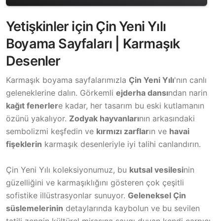
Yetişkinler için Çin Yeni Yılı
Boyama Sayfaları | Karmaşık
Desenler
Karmaşık boyama sayfalarımızla
Çin Yeni Yılı
'nın canlı
geleneklerine dalın. Görkemli
ejderha dansı
ndan narin
kağıt fenerler
e kadar, her tasarım bu eski kutlamanın
özünü yakalıyor.
Zodyak hayvanları
nın arkasındaki
sembolizmi keşfedin ve
kırmızı zarflar
ın ve
havai
fişeklerin
karmaşık desenleriyle iyi talihi canlandırın.
Çin Yeni Yılı koleksiyonumuz, bu
kutsal vesilesi
nin
güzelliğini ve karmaşıklığını gösteren çok çeşitli
sofistike illüstrasyonlar sunuyor.
Geleneksel Çin
süslemelerinin
detaylarında kaybolun ve bu sevilen