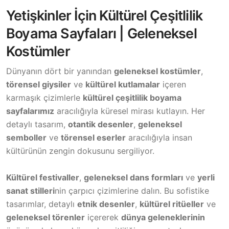
Yetişkinler İçin Kültürel Çeşitlilik
Boyama Sayfaları | Geleneksel
Kostümler
Dünyanın dört bir yanından
geleneksel kostümler
,
törensel giysiler
ve
kültürel kutlamalar
içeren
karmaşık çizimlerle
kültürel çeşitlilik boyama
sayfalarımız
aracılığıyla küresel mirası kutlayın. Her
detaylı tasarım,
otantik desenler
,
geleneksel
semboller
ve
törensel eserler
aracılığıyla insan
kültürünün zengin dokusunu sergiliyor.
Kültürel festivaller
,
geleneksel dans formları
ve
yerli
sanat stilleri
nin çarpıcı çizimlerine dalın. Bu sofistike
tasarımlar, detaylı
etnik desenler
,
kültürel ritüeller
ve
geleneksel törenler
içererek
dünya geleneklerinin