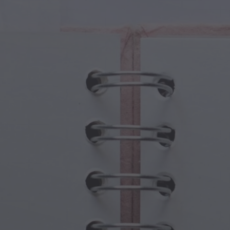
Fantezi
Babalar Günü
 Yaratıklar
Büyükanne ve Büyükbaba Günü
 Portallar
Cadılar Bayramı Hayaletleri
ü Semboller
Anneler Günü
jik Sahneler
Yeni Yıl Kutlamaları
punk Dünyası
Sporlar ve Olimpiyatlar
ı Fantezisi
Bahar Kutlamaları
Aziz Patrick Günü
Yaz Festivalleri
Şükran Günü
Sevgililer Günü Romantizmi
Kış Tatilleri