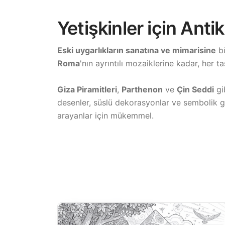
Yetişkinler için Ant
Eski uygarlıkların sanatına ve mimarisine
bü
Roma
'nın ayrıntılı mozaiklerine kadar, her t
Giza Piramitleri
,
Parthenon
ve
Çin Seddi
gi
desenler, süslü dekorasyonlar ve sembolik gö
arayanlar için mükemmel.