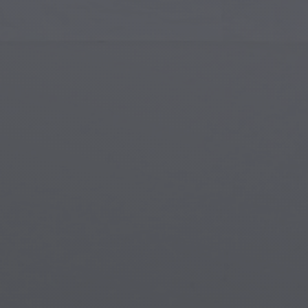
Gotik Mimari
Gotik 
İslam Sanatı
Büyülü
Modern Sanat
Büyülü
Müzikal Sanat
Büyül
Yerli Amerikan Sanatı
Mitolo
Rönesans Sanatı
Steam
Vitray
Su Alt
Sokak Sanatı