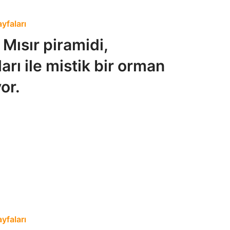
yfaları
r Mısır piramidi,
rı ile mistik bir orman
or.
yfaları