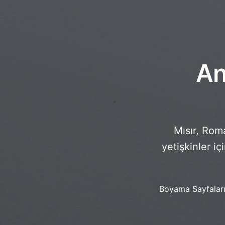
An
Mısır, Roma
yetişkinler i
Boyama Sayfalar