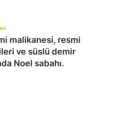
arı
i malikanesi, resmi
leri ve süslü demir
nda Noel sabahı.