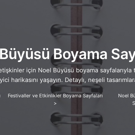
 Büyüsü Boyama Sayf
etişkinler için Noel Büyüsü boyama sayfalarıyla 
ici harikasını yaşayın. Detaylı, neşeli tasarımlar
ı
Festivaller ve Etkinlikler Boyama Sayfaları
Noel B
>
S