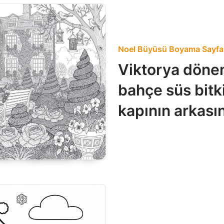
Noel Büyüsü Boyama Sayfal
Viktorya dönem
bahçe süs bitki
kapının arkası