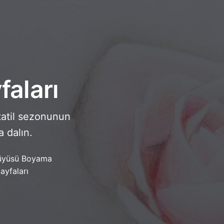
aları
tatil sezonunun
a dalın.
üyüsü Boyama
ayfaları