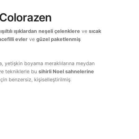
| Colorazen
e
ışıltılı ışıklardan
neşeli çelenklere
ve
sıcak
cefilli evler
ve
güzel paketlenmiş
fa, yetişkin boyama meraklılarına meydan
ve tekniklerle bu
sihirli Noel sahnelerine
in benzersiz, kişiselleştirilmiş