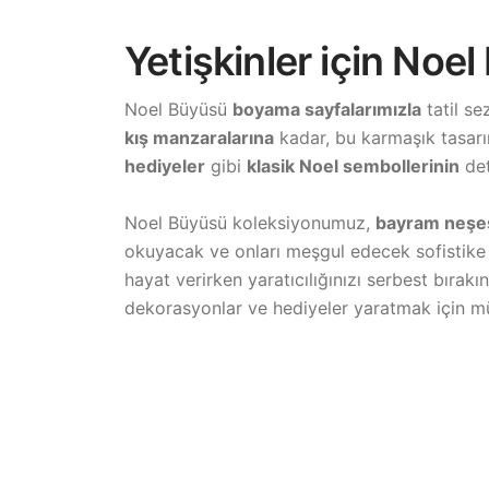
Yetişkinler için Noe
Noel Büyüsü
boyama sayfalarımızla
tatil se
kış manzaralarına
kadar, bu karmaşık tasarım
hediyeler
gibi
klasik Noel sembollerinin
det
Noel Büyüsü koleksiyonumuz,
bayram neşesi
okuyacak ve onları meşgul edecek sofistike 
hayat verirken yaratıcılığınızı serbest bırakı
dekorasyonlar ve hediyeler yaratmak için 