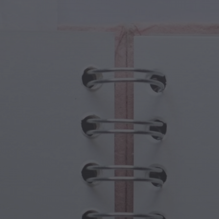
Fantezi
Babalar Günü
 Yaratıklar
Büyükanne ve Büyükbaba Günü
 Portallar
Cadılar Bayramı Hayaletleri
ü Semboller
Anneler Günü
jik Sahneler
Yeni Yıl Kutlamaları
punk Dünyası
Sporlar ve Olimpiyatlar
ı Fantezisi
Bahar Kutlamaları
Aziz Patrick Günü
Yaz Festivalleri
Şükran Günü
Sevgililer Günü Romantizmi
Kış Tatilleri