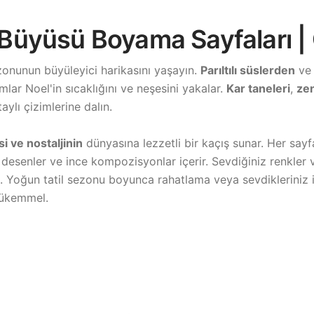
l Büyüsü Boyama Sayfaları 
zonunun büyüleyici harikasını yaşayın.
Parıltılı süslerden
v
lar Noel'in sıcaklığını ve neşesini yakalar.
Kar taneleri
,
zen
aylı çizimlerine dalın.
 ve nostaljinin
dünyasına lezzetli bir kaçış sunar. Her say
desenler ve ince kompozisyonlar içerir. Sevdiğiniz renkler 
n. Yoğun tatil sezonu boyunca rahatlama veya sevdikleriniz iç
mükemmel.