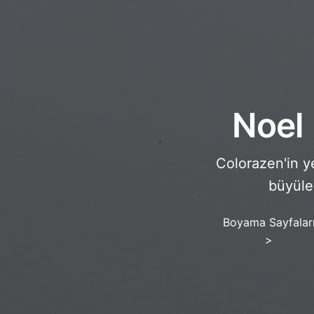
Noel
Colorazen'in y
büyüley
Boyama Sayfalar
>