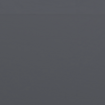
Gotik Mimari
Gotik 
İslam Sanatı
Büyülü
Modern Sanat
Büyülü
Müzikal Sanat
Büyül
Yerli Amerikan Sanatı
Mitolo
Rönesans Sanatı
Steam
Vitray
Su Alt
Sokak Sanatı