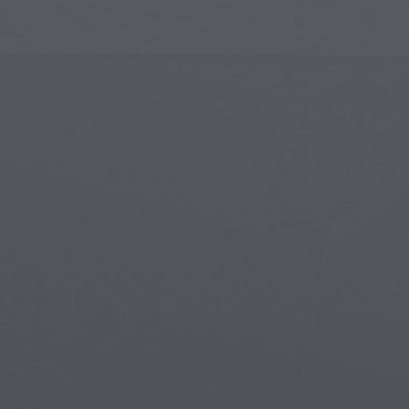
Gotik Mimari
Gotik 
İslam Sanatı
Büyülü
Modern Sanat
Büyülü
Müzikal Sanat
Büyül
Yerli Amerikan Sanatı
Mitolo
Rönesans Sanatı
Steam
Vitray
Su Alt
Sokak Sanatı