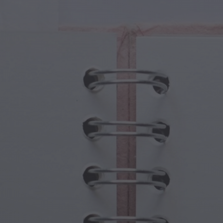
Fantezi
Babalar Günü
 Yaratıklar
Büyükanne ve Büyükbaba Günü
 Portallar
Cadılar Bayramı Hayaletleri
ü Semboller
Anneler Günü
jik Sahneler
Yeni Yıl Kutlamaları
punk Dünyası
Sporlar ve Olimpiyatlar
ı Fantezisi
Bahar Kutlamaları
Aziz Patrick Günü
Yaz Festivalleri
Şükran Günü
Sevgililer Günü Romantizmi
Kış Tatilleri