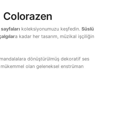
 | Colorazen
 sayfaları
koleksiyonumuzu keşfedin.
Süslü
çalgılar
a kadar her tasarım, müzikal işçiliğin
ci mandalalara dönüştürülmüş dekoratif ses
için mükemmel olan geleneksel enstrüman