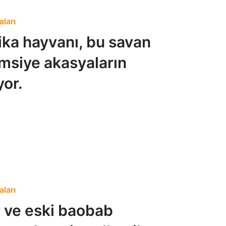
aları
rika hayvanı, bu savan
msiye akasyaların
yor.
aları
ar ve eski baobab