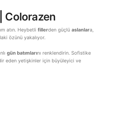
 | Colorazen
ım atın. Heybetli
filler
den güçlü
aslanlar
a,
daki özünü yakalıyor.
anlı
gün batımları
nı renklendirin. Sofistike
ir eden yetişkinler için büyüleyici ve