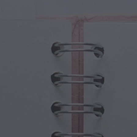
Fantezi
Babalar Günü
 Yaratıklar
Büyükanne ve Büyükbaba Günü
 Portallar
Cadılar Bayramı Hayaletleri
ü Semboller
Anneler Günü
jik Sahneler
Yeni Yıl Kutlamaları
punk Dünyası
Sporlar ve Olimpiyatlar
ı Fantezisi
Bahar Kutlamaları
Aziz Patrick Günü
Yaz Festivalleri
Şükran Günü
Sevgililer Günü Romantizmi
Kış Tatilleri