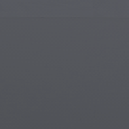
Gotik Mimari
Gotik 
İslam Sanatı
Büyülü
Modern Sanat
Büyülü
Müzikal Sanat
Büyül
Yerli Amerikan Sanatı
Mitolo
Rönesans Sanatı
Steam
Vitray
Su Alt
Sokak Sanatı