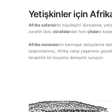
Yetişkinler için Afri
Afrika safarisi
nin büyüleyici dünyasına, yet
zarafet dolu
zürafalar
dan hızlı
çitalar
a kada
Afrika savanası
nın karmaşık detaylarına dal
tasarımlarımız, Afrika vahşi yaşamının güzell
terapötik bir boyama deneyimi sunuyor.