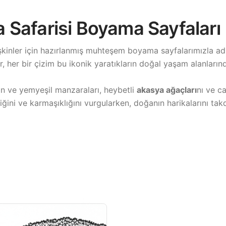
ka Safarisi Boyama Sayfaları
işkinler için hazırlanmış muhteşem boyama sayfalarımızla ad
r, her bir çizim bu ikonik yaratıkların doğal yaşam alanların
ın ve yemyeşil manzaraları, heybetli
akasya ağaçları
nı ve c
iğini ve karmaşıklığını vurgularken, doğanın harikalarını takd