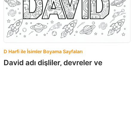
D Harfi ile İsimler Boyama Sayfaları
David adı dişliler, devreler ve
çiçeklerle dolu kalın harflerle,
roketler ve gezegenlerle çevrili.