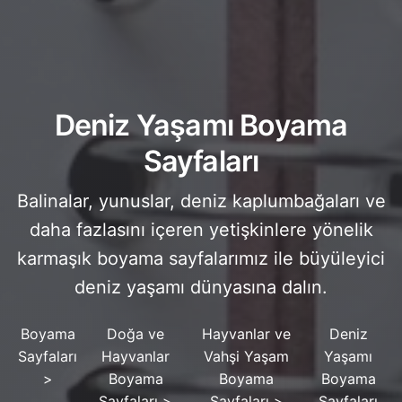
Deniz Yaşamı Boyama
Sayfaları
Balinalar, yunuslar, deniz kaplumbağaları ve
daha fazlasını içeren yetişkinlere yönelik
karmaşık boyama sayfalarımız ile büyüleyici
deniz yaşamı dünyasına dalın.
Boyama
Doğa ve
Hayvanlar ve
Deniz
Sayfaları
Hayvanlar
Vahşi Yaşam
Yaşamı
>
Boyama
Boyama
Boyama
Sayfaları
>
Sayfaları
>
Sayfaları