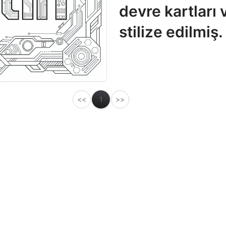
devre kartları 
stilize edilmiş.
<<
1
>>
Trend
Bo
Afrika Safarisi Boyama
San