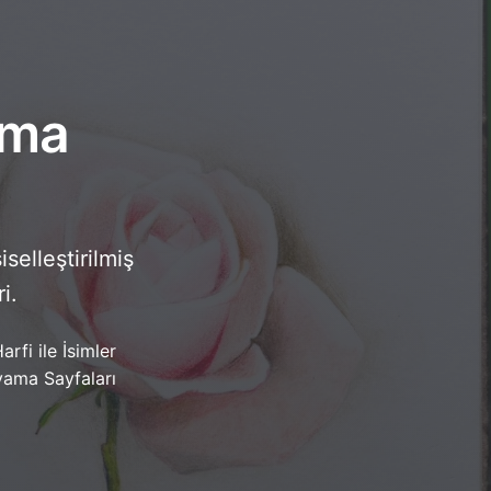
Spor ve Fitness
Gençlik ve Ergenler
ama
selleştirilmiş
i.
arfi ile İsimler
ama Sayfaları