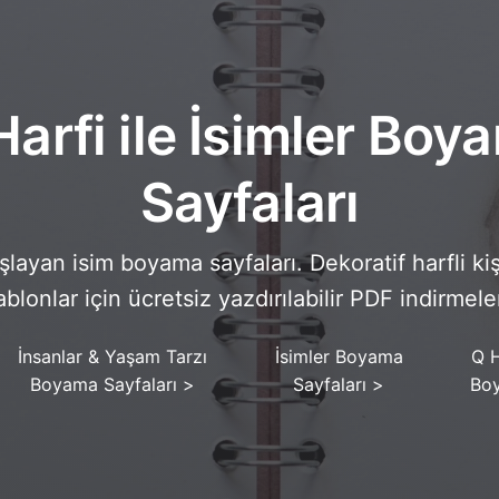
Fantezi
Babalar Günü
 Yaratıklar
Büyükanne ve Büyükbaba Günü
 Portallar
Cadılar Bayramı Hayaletleri
Harfi ile İsimler Boy
ü Semboller
Anneler Günü
jik Sahneler
Yeni Yıl Kutlamaları
Sayfaları
punk Dünyası
Sporlar ve Olimpiyatlar
ı Fantezisi
Bahar Kutlamaları
aşlayan isim boyama sayfaları. Dekoratif harfli kişi
Aziz Patrick Günü
ablonlar için ücretsiz yazdırılabilir PDF indirmeler
Yaz Festivalleri
Şükran Günü
İnsanlar & Yaşam Tarzı
İsimler Boyama
Q H
Sevgililer Günü Romantizmi
Boyama Sayfaları
>
Sayfaları
>
Boy
Kış Tatilleri