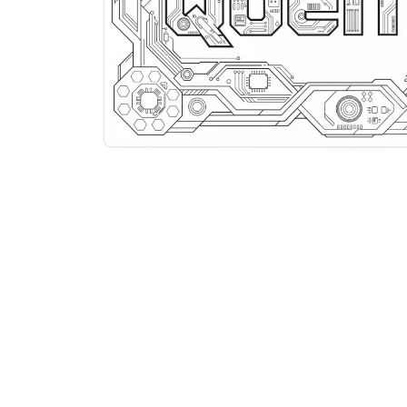
COLORAZEN
Colorazen: yetişkinler için boyama