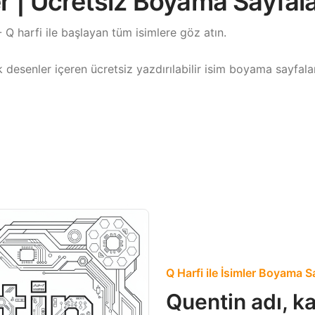
er | Ücretsiz Boyama Sayfala
 Q harfi ile başlayan tüm isimlere göz atın.
desenler içeren ücretsiz yazdırılabilir isim boyama sayfaları
Q Harfi ile İsimler Boyama S
Quentin adı, ka