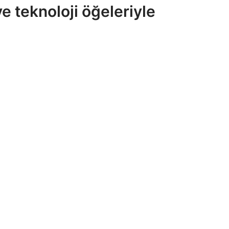
ve teknoloji öğeleriyle
yama Sayfaları
Help & Legal
at ve Kültür
Hakkımızda