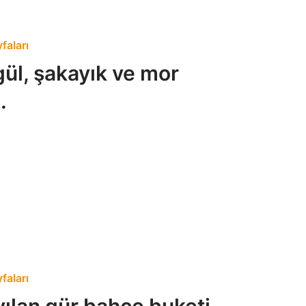
faları
gül, şakayık ve mor
.
faları
ılan gür bahçe buketi