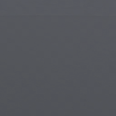
Gotik Mimari
Gotik 
İslam Sanatı
Büyülü
Modern Sanat
Büyülü
Müzikal Sanat
Büyül
Yerli Amerikan Sanatı
Mitolo
Rönesans Sanatı
Steam
Vitray
Su Alt
Sokak Sanatı