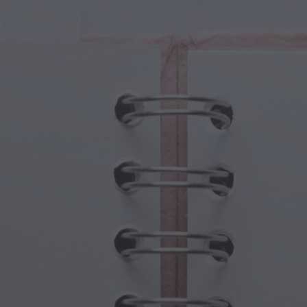
Fantezi
Babalar Günü
 Yaratıklar
Büyükanne ve Büyükbaba Günü
 Portallar
Cadılar Bayramı Hayaletleri
ü Semboller
Anneler Günü
jik Sahneler
Yeni Yıl Kutlamaları
punk Dünyası
Sporlar ve Olimpiyatlar
ı Fantezisi
Bahar Kutlamaları
Aziz Patrick Günü
Yaz Festivalleri
Şükran Günü
Sevgililer Günü Romantizmi
Kış Tatilleri