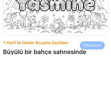
Y Harfi ile İsimler Boyama Sayfaları
Büyülü bir bahçe sahnesinde
Yasmine ismi, tek boynuzlu atlar,
kelebekler ve gökkuşağıyla çevrili.