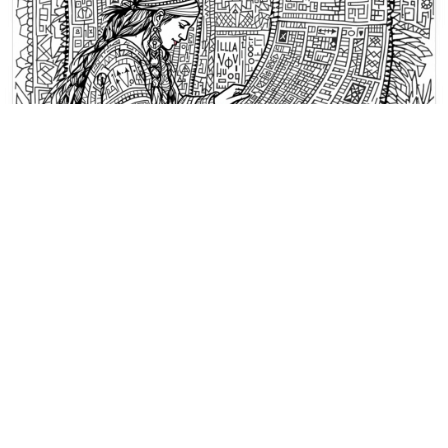
Yerli Amerikan Sanatı Boyama Sayfaları
Yerli Amerikalı bir kadın geometrik
desenlerle çevrili desenli bir
battaniye dokuyor.