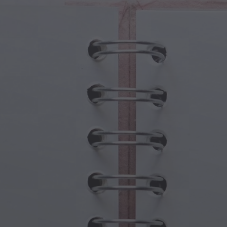
Fantezi
Babalar Günü
 Yaratıklar
Büyükanne ve Büyükbaba Günü
 Portallar
Cadılar Bayramı Hayaletleri
ü Semboller
Anneler Günü
jik Sahneler
Yeni Yıl Kutlamaları
punk Dünyası
Sporlar ve Olimpiyatlar
ı Fantezisi
Bahar Kutlamaları
Aziz Patrick Günü
Yaz Festivalleri
Şükran Günü
Sevgililer Günü Romantizmi
Kış Tatilleri