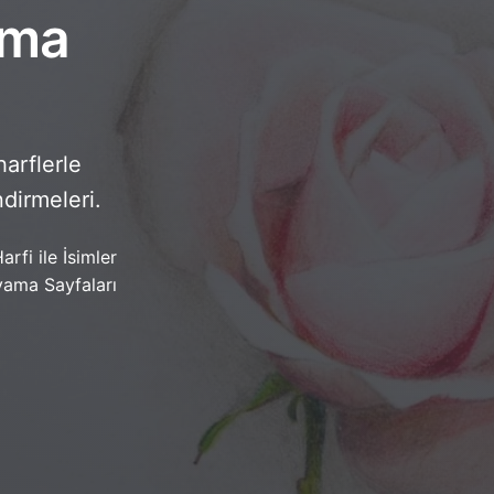
ama
harflerle
ndirmeleri.
arfi ile İsimler
ama Sayfaları