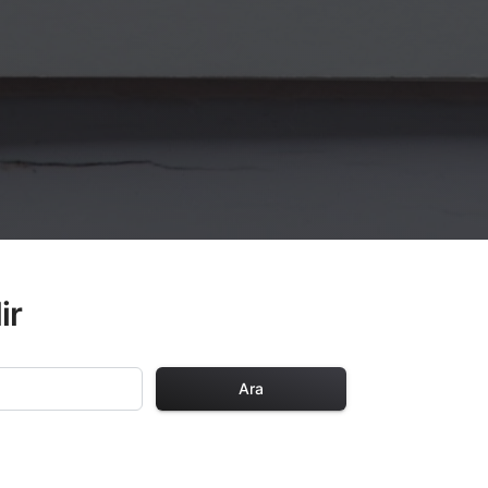
ir
Ara