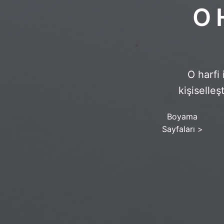
O 
O harfi 
kişiselleş
Boyama
Sayfaları
>