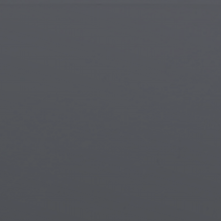
Gotik Mimari
Gotik 
İslam Sanatı
Büyülü
Modern Sanat
Büyülü
Müzikal Sanat
Büyül
Yerli Amerikan Sanatı
Mitolo
Rönesans Sanatı
Steam
Vitray
Su Alt
Sokak Sanatı