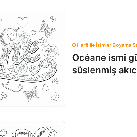
O Harfi ile İsimler Boyama S
Océane ismi gü
süslenmiş akıcı