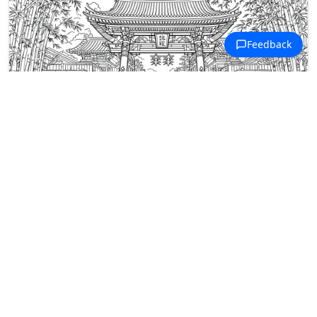
Coloriages Temples Japonais
Une grande porte de temple s'ouvre
sur une allée pavée bordée de
bâtiments japonais traditionnels.