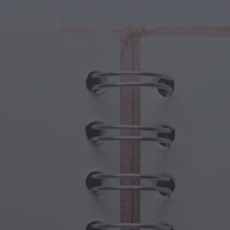
tures Magiques
Fête des Grands-Parents
ails Magiques
Hantises d'Halloween
oles Magiques
Fête des Mères
es Mythologiques
Festivités du Nouvel An
de Steampunk
Sports et Jeux Olympiques
aisie Sous-Marine
Célébrations du Printemps
Jour de la Saint-Patrick
Festivals d'été
Action de grâce
Romance de la Saint-Valentin
Fêtes d'Hiver