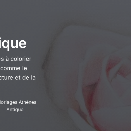
ique
 à colorier
 comme le
cture et de la
loriages Athènes
Antique