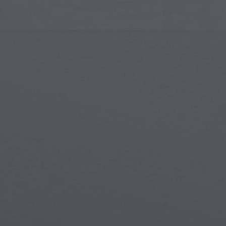
Art Islamique
Créa
Art Moderne
Port
Art Musical
Symb
Art Amérindien
Scèn
Art de la Renaissance
Mon
Vitraux
Fant
Art de Rue