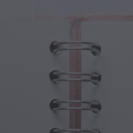
tures Magiques
Fête des Grands-Parents
ails Magiques
Hantises d'Halloween
oles Magiques
Fête des Mères
es Mythologiques
Festivités du Nouvel An
de Steampunk
Sports et Jeux Olympiques
aisie Sous-Marine
Célébrations du Printemps
Jour de la Saint-Patrick
Festivals d'été
Action de grâce
Romance de la Saint-Valentin
Fêtes d'Hiver