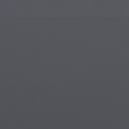
Art Islamique
Créa
Art Moderne
Port
Art Musical
Symb
Art Amérindien
Scèn
Art de la Renaissance
Mon
Vitraux
Fant
Art de Rue