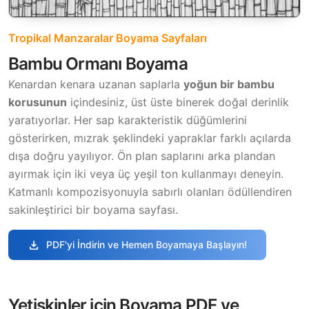
Tropikal Manzaralar Boyama Sayfaları
Bambu Ormanı Boyama
Kenardan kenara uzanan saplarla
yoğun bir bambu
korusunun
içindesiniz, üst üste binerek doğal derinlik
yaratıyorlar. Her sap karakteristik düğümlerini
gösterirken, mızrak şeklindeki yapraklar farklı açılarda
dışa doğru yayılıyor. Ön plan saplarını arka plandan
ayırmak için iki veya üç yeşil ton kullanmayı deneyin.
Katmanlı kompozisyonuyla sabırlı olanları ödüllendiren
sakinleştirici bir boyama sayfası.
download
PDF'yi İndirin ve Hemen Boyamaya Başlayın!
Yetişkinler için Boyama PDF ve