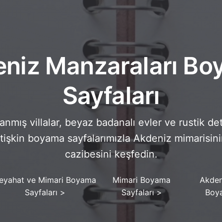
niz Manzaraları B
Sayfaları
nmış villalar, beyaz badanalı evler ve rustik de
tişkin boyama sayfalarımızla Akdeniz mimarisini
cazibesini keşfedin.
eyahat ve Mimari Boyama
Mimari Boyama
Akden
Sayfaları
>
Sayfaları
>
Boya