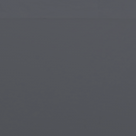
Gotik Mimari
Gotik 
İslam Sanatı
Büyülü
Modern Sanat
Büyülü
Müzikal Sanat
Büyül
Yerli Amerikan Sanatı
Mitolo
Rönesans Sanatı
Steam
Vitray
Su Alt
Sokak Sanatı