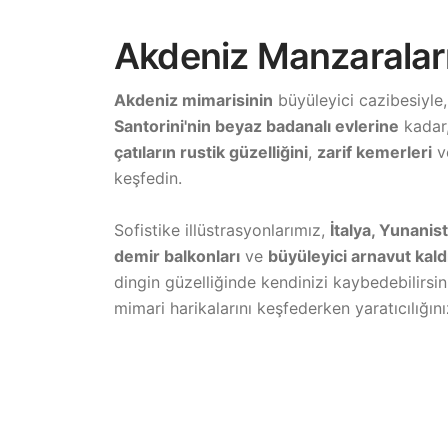
Akdeniz Manzaraları 
Akdeniz mimarisinin
büyüleyici cazibesiyle
Santorini'nin beyaz badanalı evlerine
kadar,
çatıların rustik güzelliğini
,
zarif kemerleri
ve
keşfedin.
Sofistike illüstrasyonlarımız,
İtalya, Yunanis
demir balkonları
ve
büyüleyici arnavut kaldı
dingin güzelliğinde kendinizi kaybedebilirsin
mimari harikalarını keşfederken yaratıcılığın