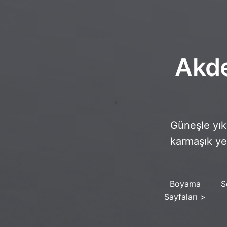
Akde
Güneşle yıka
karmaşık ye
Boyama
S
Sayfaları
>