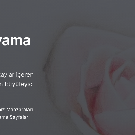
oyama
taylar içeren
n büyüleyici
iz Manzaraları
ma Sayfaları