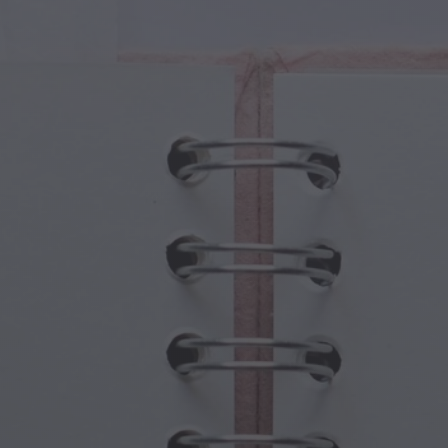
Fantezi
Babalar Günü
 Yaratıklar
Büyükanne ve Büyükbaba Günü
 Portallar
Cadılar Bayramı Hayaletleri
ü Semboller
Anneler Günü
jik Sahneler
Yeni Yıl Kutlamaları
punk Dünyası
Sporlar ve Olimpiyatlar
ı Fantezisi
Bahar Kutlamaları
Aziz Patrick Günü
Yaz Festivalleri
Şükran Günü
Sevgililer Günü Romantizmi
Kış Tatilleri