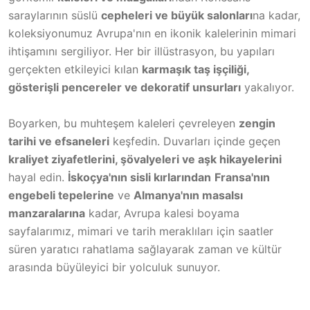
saraylarının süslü
cepheleri ve büyük salonları
na kadar,
koleksiyonumuz Avrupa'nın en ikonik kalelerinin mimari
ihtişamını sergiliyor. Her bir illüstrasyon, bu yapıları
gerçekten etkileyici kılan
karmaşık taş işçiliği,
gösterişli pencereler ve dekoratif unsurları
yakalıyor.
Boyarken, bu muhteşem kaleleri çevreleyen
zengin
tarihi ve efsaneleri
keşfedin. Duvarları içinde geçen
kraliyet ziyafetlerini, şövalyeleri ve aşk hikayelerini
hayal edin.
İskoçya'nın sisli kırlarından
Fransa'nın
engebeli tepelerine
ve
Almanya'nın masalsı
manzaralarına
kadar, Avrupa kalesi boyama
sayfalarımız, mimari ve tarih meraklıları için saatler
süren yaratıcı rahatlama sağlayarak zaman ve kültür
arasında büyüleyici bir yolculuk sunuyor.