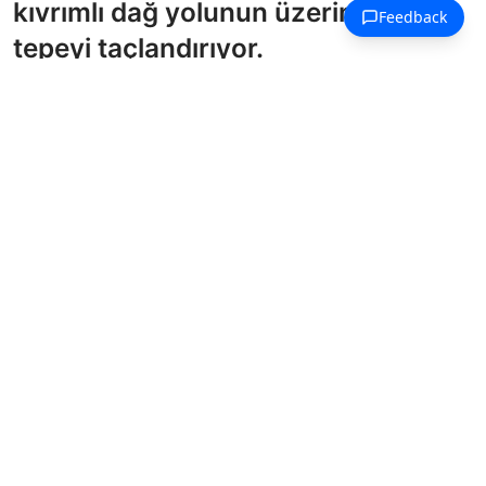
kıvrımlı dağ yolunun üzerinde bir
tepeyi taçlandırıyor.
Avrupa Kaleleri Boyama Sayfaları
Birden fazla kulesi, sivri kulesi ve
surlarıyla büyük bir ortaçağ kalesi